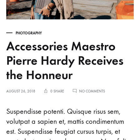
PHOTOGRAPHY
Accessories Maestro
Pierre Hardy Receives
the Honneur
ON
AUGUST 26, 2018
0 SHARE
NO COMMENTS
ACCESSORIES
MAESTRO
ACCESSORIES
PIERRE
Suspendisse potenti. Quisque risus sem,
HARDY
volutpat a sapien et, mattis condimentum
RECEIVES
MAESTRO
THE
est. Suspendisse feugiat cursus turpis, et
HONNEUR