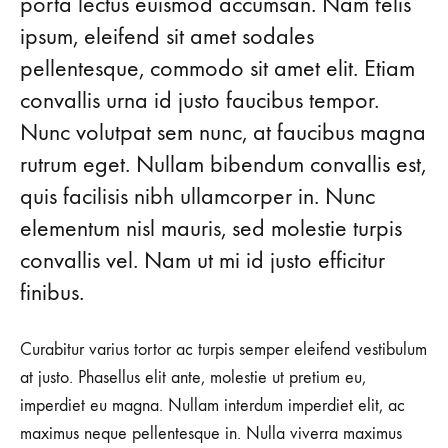
PIERRE
porta lectus euismod accumsan. Nam felis
ipsum, eleifend sit amet sodales
HARDY
pellentesque, commodo sit amet elit. Etiam
RECEIVES
convallis urna id justo faucibus tempor.
Nunc volutpat sem nunc, at faucibus magna
THE
rutrum eget. Nullam bibendum convallis est,
HONNEUR
quis facilisis nibh ullamcorper in. Nunc
elementum nisl mauris, sed molestie turpis
AUGUST
convallis vel. Nam ut mi id justo efficitur
26,
2018
finibus.
0
SHARE
Curabitur varius tortor ac turpis semper eleifend vestibulum
NO
at justo. Phasellus elit ante, molestie ut pretium eu,
COMMENTS
imperdiet eu magna. Nullam interdum imperdiet elit, ac
ON
ACCESSORIES
maximus neque pellentesque in. Nulla viverra maximus
MAESTRO