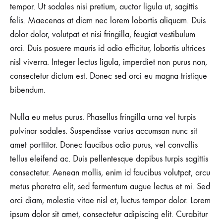
PIERRE
tempor. Ut sodales nisi pretium, auctor ligula ut, sagittis
HARDY
felis. Maecenas at diam nec lorem lobortis aliquam. Duis
RECEIVES
THE
dolor dolor, volutpat et nisi fringilla, feugiat vestibulum
HONNEUR
orci. Duis posuere mauris id odio efficitur, lobortis ultrices
nisl viverra. Integer lectus ligula, imperdiet non purus non,
consectetur dictum est. Donec sed orci eu magna tristique
bibendum.
Nulla eu metus purus. Phasellus fringilla urna vel turpis
pulvinar sodales. Suspendisse varius accumsan nunc sit
amet porttitor. Donec faucibus odio purus, vel convallis
tellus eleifend ac. Duis pellentesque dapibus turpis sagittis
consectetur. Aenean mollis, enim id faucibus volutpat, arcu
metus pharetra elit, sed fermentum augue lectus et mi. Sed
orci diam, molestie vitae nisl et, luctus tempor dolor. Lorem
ipsum dolor sit amet, consectetur adipiscing elit. Curabitur