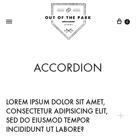
0
Out
Making
Of
rings
The
one
ACCORDION
Park
broken
Rings
bat
at
a
LOREM IPSUM DOLOR SIT AMET,
time
CONSECTETUR ADIPISICING ELIT,
SED DO EIUSMOD TEMPOR
INCIDIDUNT UT LABORE?